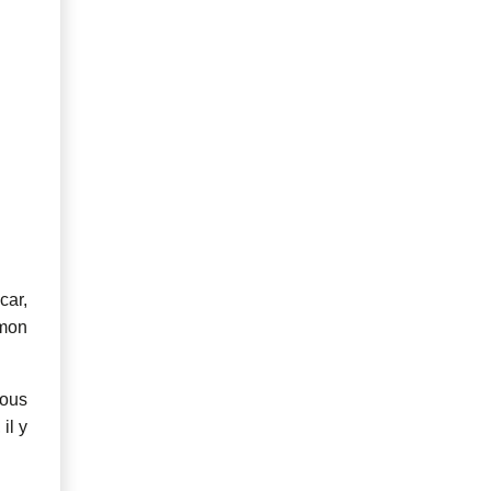
car,
 mon
vous
il y