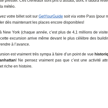
se presser. Ces créneaux sont pris d’assaut, donc il faudra rése
 la météo.
vez votre billet soit sur
GetYourGuide
soit via votre Pass (pour 
rder dès maintenant les places encore disponibles!
 à New York (chaque année, c’est plus de 4,1 millions de visite
 cette excursion arrive même devant le plus célèbre des buildi
 prendre à l’avance.
ursion est vraiment très sympa à faire d’un point de vue
histori
Manhattan
! Ne pensez vraiment pas que c’est une activité att
t riche en histoire.