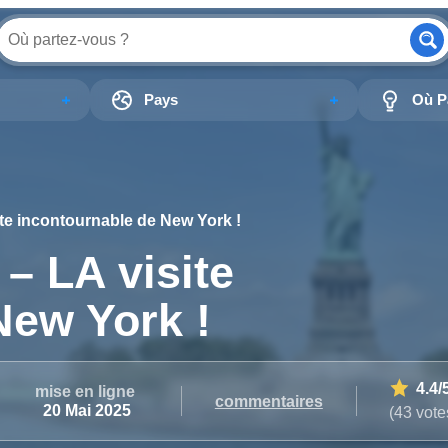
Pays
Où Pa
site incontournable de New York !
 – LA visite
New York !
4.4
/
mise en ligne
commentaires
20 Mai 2025
(43 vote