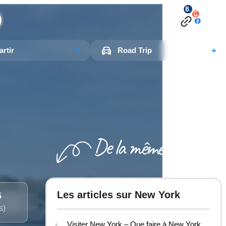
rtir
Road Trip
Les articles sur New York
5
s)
Visiter New York – Que faire à New York