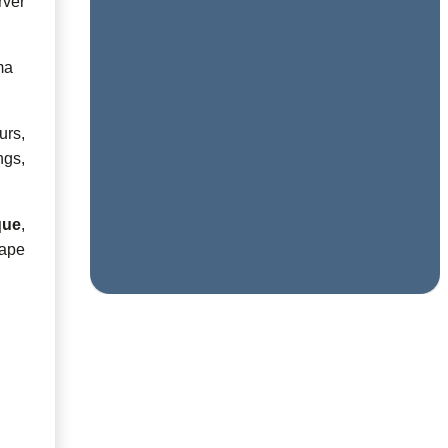
rver
ma
urs,
ngs,
que
,
rape