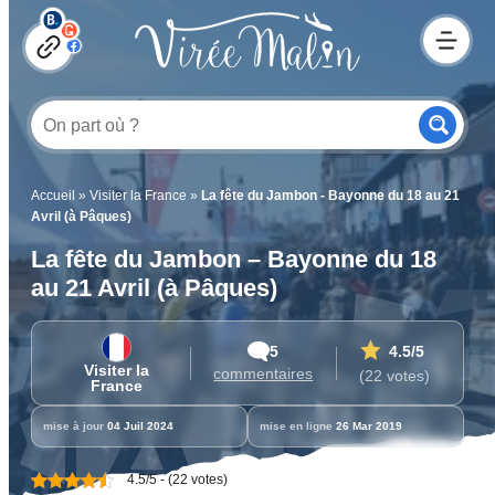
Accueil
»
Visiter la France
»
La fête du Jambon - Bayonne du 18 au 21
Avril (à Pâques)
La fête du Jambon – Bayonne du 18
au 21 Avril (à Pâques)
5
4.5
/5
Visiter la
commentaires
(22 votes)
France
mise à jour
04 Juil 2024
mise en ligne
26 Mar 2019
4.5/5 - (22 votes)