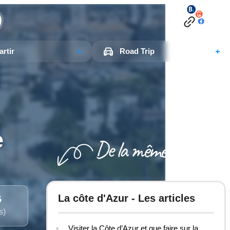
rtir
Road Trip
e
La côte d'Azur - Les articles
5
s)
Visiter la Côte d’Azur et que faire sur la