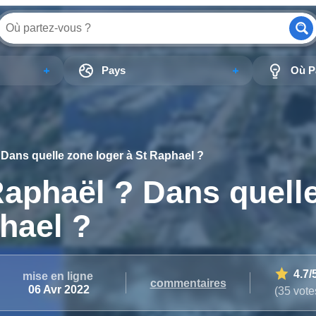
Pays
Où Pa
 Dans quelle zone loger à St Raphael ?
Raphaël ? Dans quell
hael ?
4.7
/
mise en ligne
commentaires
06 Avr 2022
(35 vote