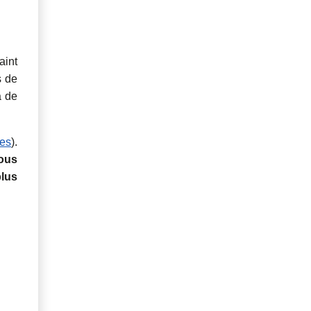
aint
s de
a de
es
).
ous
lus