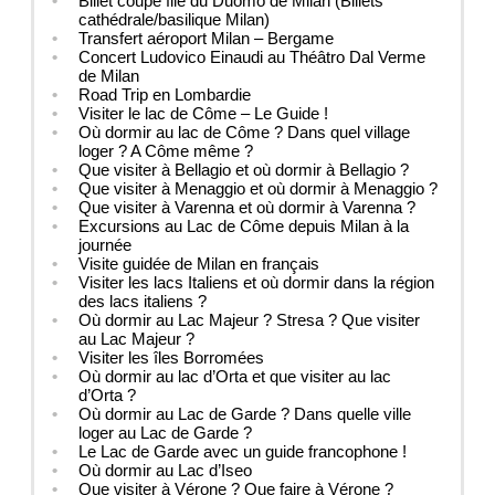
Billet coupe file du Duomo de Milan (Billets
cathédrale/basilique Milan)
Transfert aéroport Milan – Bergame
Concert Ludovico Einaudi au Théâtro Dal Verme
de Milan
Road Trip en Lombardie
Visiter le lac de Côme – Le Guide !
Où dormir au lac de Côme ? Dans quel village
loger ? A Côme même ?
Que visiter à Bellagio et où dormir à Bellagio ?
Que visiter à Menaggio et où dormir à Menaggio ?
Que visiter à Varenna et où dormir à Varenna ?
Excursions au Lac de Côme depuis Milan à la
journée
Visite guidée de Milan en français
Visiter les lacs Italiens et où dormir dans la région
des lacs italiens ?
Où dormir au Lac Majeur ? Stresa ? Que visiter
au Lac Majeur ?
Visiter les îles Borromées
Où dormir au lac d’Orta et que visiter au lac
d’Orta ?
Où dormir au Lac de Garde ? Dans quelle ville
loger au Lac de Garde ?
Le Lac de Garde avec un guide francophone !
Où dormir au Lac d’Iseo
Que visiter à Vérone ? Que faire à Vérone ?