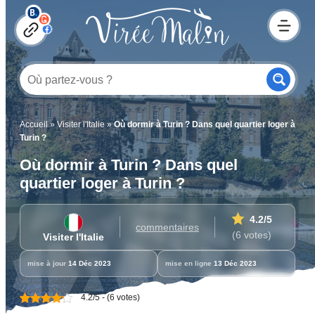
Accueil
»
Visiter l'Italie
»
Où dormir à Turin ? Dans quel quartier loger à
Turin ?
Où dormir à Turin ? Dans quel
quartier loger à Turin ?
4.2
/5
commentaires
(6 votes)
Visiter l'Italie
mise à jour
14 Déc 2023
mise en ligne
13 Déc 2023
4.2/5 - (6 votes)