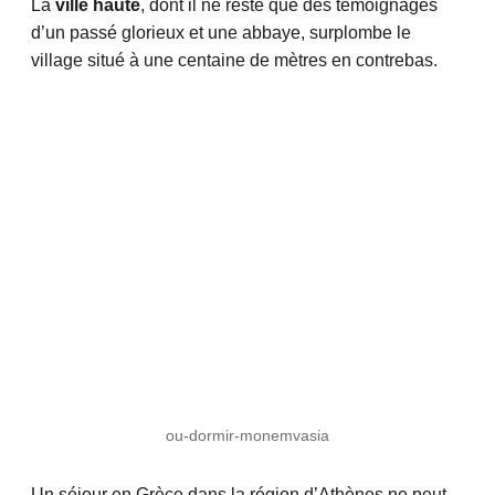
La
ville haute
, dont il ne reste que des témoignages
d’un passé glorieux et une abbaye, surplombe le
village situé à une centaine de mètres en contrebas.
ou-dormir-monemvasia
Un séjour en Grèce dans la région d’Athènes ne peut