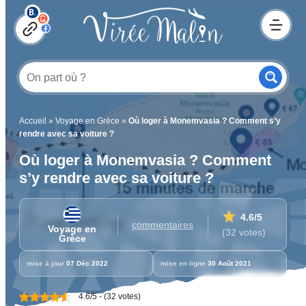
Accueil
»
Voyage en Grèce
»
Où loger à Monemvasia ? Comment s’y
rendre avec sa voiture ?
Où loger à Monemvasia ? Comment
s’y rendre avec sa voiture ?
4.6
/5
commentaires
Voyage en
(32 votes)
Grèce
mise à jour
07 Déc 2022
mise en ligne
30 Août 2021
4.6/5 - (32 votes)