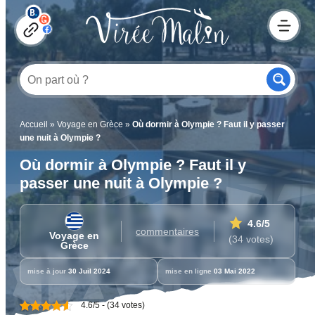
Accueil
»
Voyage en Grèce
»
Où dormir à Olympie ? Faut il y passer
une nuit à Olympie ?
Où dormir à Olympie ? Faut il y
passer une nuit à Olympie ?
4.6
/5
commentaires
Voyage en
(34 votes)
Grèce
mise à jour
30 Juil 2024
mise en ligne
03 Mai 2022
4.6/5 - (34 votes)