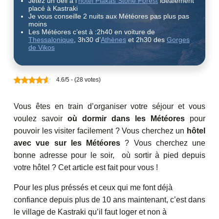
Jetez un oeil à l’
hôtel Plakas Stone Forest
idéalement
placé à Kastraki
Je vous conseille 2 nuits aux Météores pas plus pas
moins
Les Météores c’est à :2h40 en voiture de
Thessalonique
, 3h30 d’
Athènes
et 2h30 des
Gorges
de Vikos
4.6/5 - (28 votes)
Vous êtes en train d’organiser votre séjour et vous
voulez savoir
où dormir dans les Météores
pour
pouvoir les visiter facilement ? Vous cherchez un
hôtel
avec vue sur les Météores
? Vous cherchez une
bonne adresse pour le soir, où sortir à pied depuis
votre hôtel ? Cet article est fait pour vous !
Pour les plus préssés et ceux qui me font déjà
confiance depuis plus de 10 ans maintenant, c’est dans
le village de Kastraki qu’il faut loger et non à