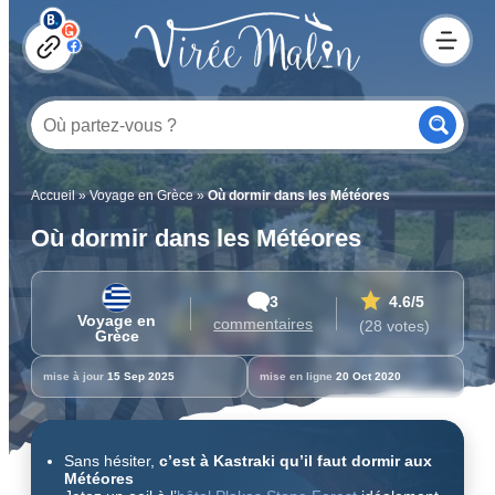
Accueil
»
Voyage en Grèce
»
Où dormir dans les Météores
Où dormir dans les Météores
3
4.6
/5
Voyage en
commentaires
(28 votes)
Grèce
mise à jour
15 Sep 2025
mise en ligne
20 Oct 2020
Sans hésiter,
c’est à Kastraki qu’il faut dormir aux
Météores