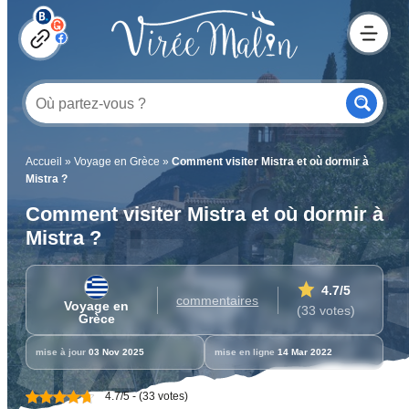
Accueil
»
Voyage en Grèce
»
Comment visiter Mistra et où dormir à
Mistra ?
Comment visiter Mistra et où dormir à
Mistra ?
4.7
/5
commentaires
Voyage en
(33 votes)
Grèce
mise à jour
03 Nov 2025
mise en ligne
14 Mar 2022
4.7/5 - (33 votes)