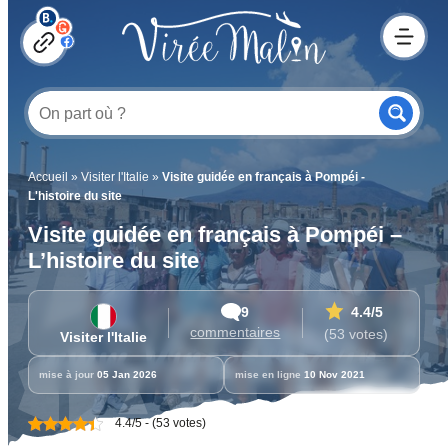
Accueil
»
Visiter l'Italie
»
Visite guidée en français à Pompéi -
L'histoire du site
Visite guidée en français à Pompéi –
L’histoire du site
9
4.4
/5
commentaires
(53 votes)
Visiter l'Italie
mise à jour
05 Jan 2026
mise en ligne
10 Nov 2021
4.4/5 - (53 votes)