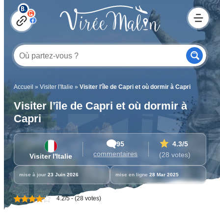
Accueil
»
Visiter l'Italie
»
Visiter l'île de Capri et où dormir à Capri
Visiter l’île de Capri et où dormir à
Capri
95
4.3
/5
commentaires
(28 votes)
Visiter l'Italie
mise à jour
23 Juin 2026
mise en ligne
28 Mar 2025
4.2/5 - (28 votes)