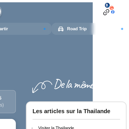
rtir
Road Trip
5
s)
Les articles sur la Thailande
Visiter la Thaïlande