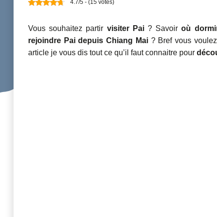
4.7/5 - (15 votes)
Vous souhaitez partir
visiter Pai
? Savoir
où dormi
rejoindre Pai depuis Chiang Mai
? Bref vous voulez 
article je vous dis tout ce qu’il faut connaitre pour
décou