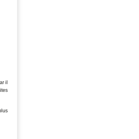
r il
ites
plus