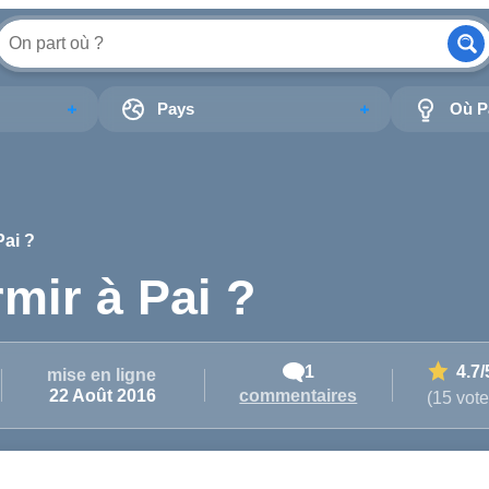
Pays
Où Pa
Pai ?
rmir à Pai ?
1
4.7
/
mise en ligne
commentaires
22 Août 2016
(15 vote