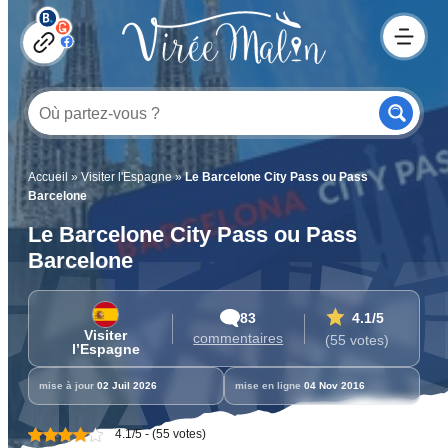
Accueil
»
Visiter l'Espagne
»
Le Barcelone City Pass ou Pass
Barcelone
Le Barcelone City Pass ou Pass
Barcelone
83
4.1
/5
Visiter
commentaires
(55 votes)
l’Espagne
mise à jour
02 Juil 2026
mise en ligne
04 Nov 2016
4.1/5 - (55 votes)