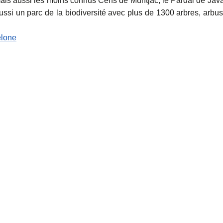
ais aussi les moins connus Cerfs de Muntjac, le Pardal de Jav
ussi un parc de la biodiversité avec plus de 1300 arbres, arbus
elone