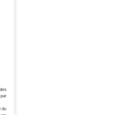
 des
 par
t du