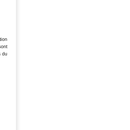
tion
sont
s du