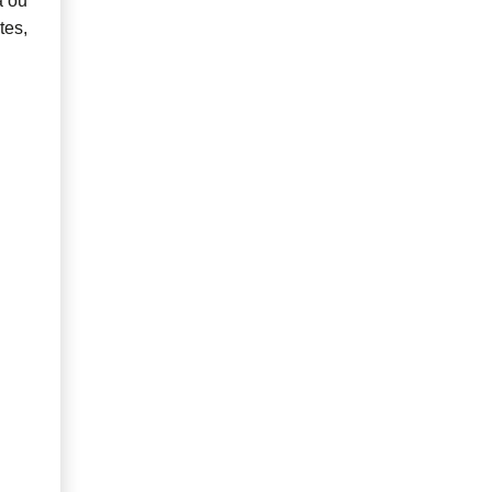
a ou
tes,