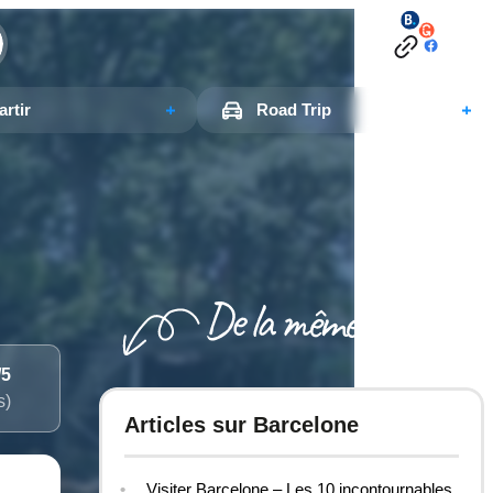
rtir
Road Trip
/5
s)
Articles sur Barcelone
Visiter Barcelone – Les 10 incontournables