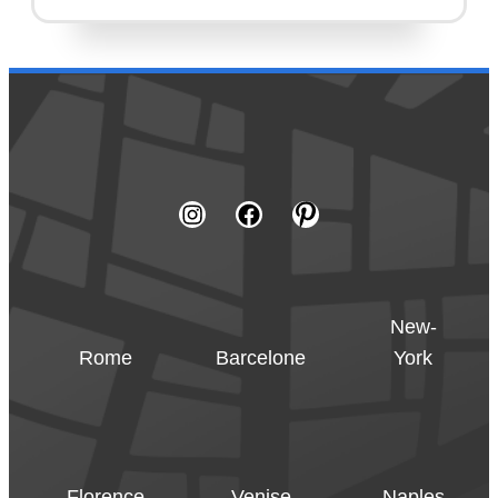
New-
Rome
Barcelone
York
Florence
Venise
Naples