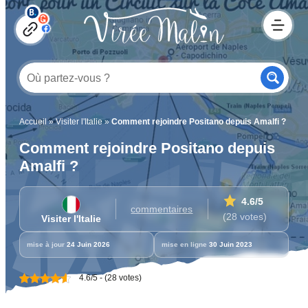
Accueil
»
Visiter l'Italie
»
Comment rejoindre Positano depuis Amalfi ?
Comment rejoindre Positano depuis
Amalfi ?
4.6
/5
commentaires
(28 votes)
Visiter l'Italie
mise à jour
24 Juin 2026
mise en ligne
30 Juin 2023
4.6/5 - (28 votes)