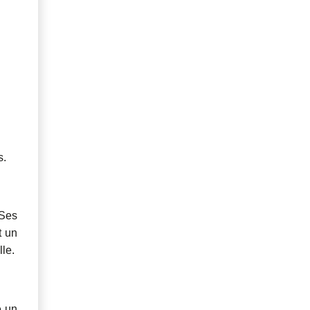
s.
 Ses
t un
lle.
e un