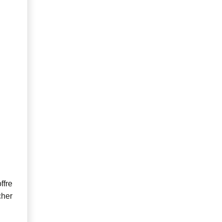
ffre
cher