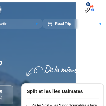
rtir
Road Trip
?
Split et les îles Dalmates
/5
s)
Visiter Split – Les 9 incontournables à faire