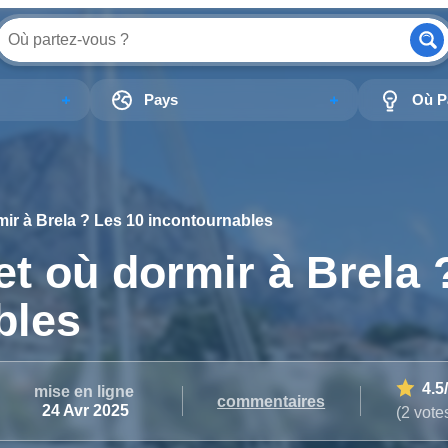
Pays
Où Pa
rmir à Brela ? Les 10 incontournables
et où dormir à Brela 
bles
4.5
mise en ligne
commentaires
24 Avr 2025
(2 vote