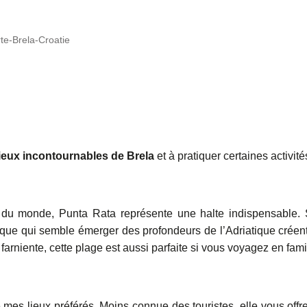
rte-Brela-Croatie
lieux incontournables de Brela
et à pratiquer certaines activité
 du monde, Punta Rata représente une halte indispensable.
tique qui semble émerger des profondeurs de l’Adriatique créen
farniente, cette plage est aussi parfaite si vous voyagez en fami
e mes lieux préférés. Moins connue des touristes, elle vous offr