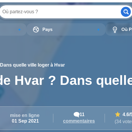
Pays
Où Pa
 Dans quelle ville loger à Hvar
 de Hvar ? Dans quell
11
4.6
/
mise en ligne
commentaires
01 Sep 2021
(34 vote