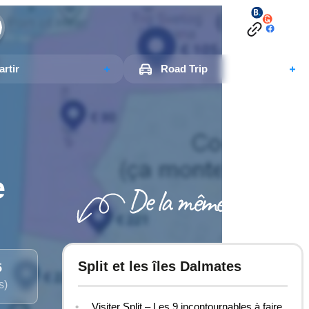
rtir
Road Trip
e
Split et les îles Dalmates
5
s)
Visiter Split – Les 9 incontournables à faire