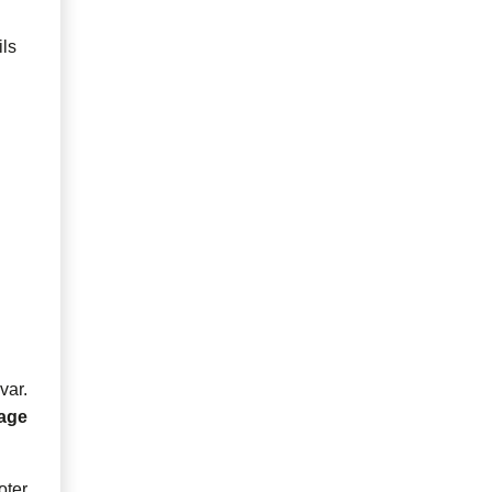
ils
var.
lage
oter