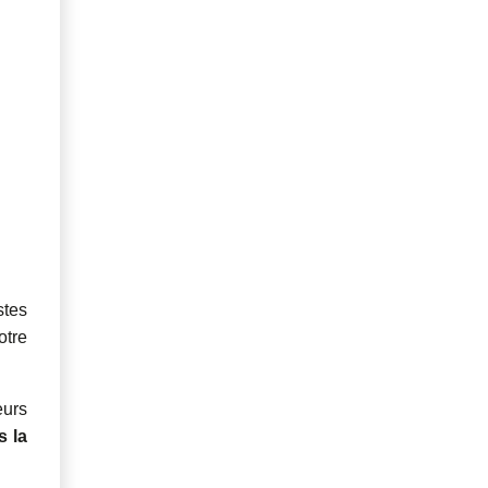
stes
otre
eurs
s la