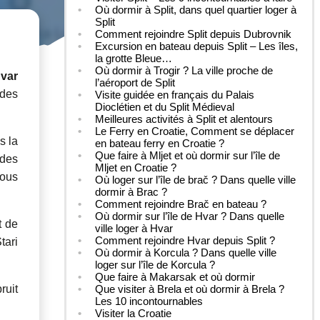
Où dormir à Split, dans quel quartier loger à
Split
Comment rejoindre Split depuis Dubrovnik
Excursion en bateau depuis Split – Les îles,
la grotte Bleue…
Où dormir à Trogir ? La ville proche de
Hvar
l’aéroport de Split
 des
Visite guidée en français du Palais
Dioclétien et du Split Médieval
Meilleures activités à Split et alentours
Le Ferry en Croatie, Comment se déplacer
s la
en bateau ferry en Croatie ?
Que faire à Mljet et où dormir sur l’île de
 des
Mljet en Croatie ?
vous
Où loger sur l’île de brač ? Dans quelle ville
dormir à Brac ?
Comment rejoindre Brač en bateau ?
Où dormir sur l’île de Hvar ? Dans quelle
t de
ville loger à Hvar
Comment rejoindre Hvar depuis Split ?
tari
Où dormir à Korcula ? Dans quelle ville
loger sur l’île de Korcula ?
Que faire à Makarsak et où dormir
ruit
Que visiter à Brela et où dormir à Brela ?
Les 10 incontournables
Visiter la Croatie