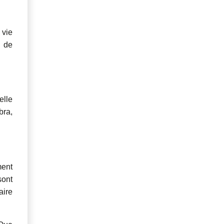
 vie
, de
elle
bra,
ment
sont
aire