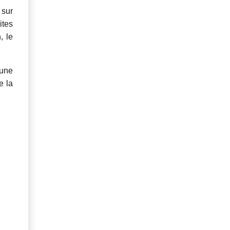
 sur
ites
, le
 une
e la