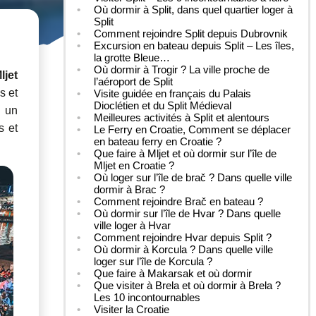
Où dormir à Split, dans quel quartier loger à
Split
Comment rejoindre Split depuis Dubrovnik
Excursion en bateau depuis Split – Les îles,
la grotte Bleue…
Où dormir à Trogir ? La ville proche de
ljet
l’aéroport de Split
s et
Visite guidée en français du Palais
Dioclétien et du Split Médieval
z un
Meilleures activités à Split et alentours
s et
Le Ferry en Croatie, Comment se déplacer
en bateau ferry en Croatie ?
Que faire à Mljet et où dormir sur l’île de
Mljet en Croatie ?
Où loger sur l’île de brač ? Dans quelle ville
dormir à Brac ?
Comment rejoindre Brač en bateau ?
Où dormir sur l’île de Hvar ? Dans quelle
ville loger à Hvar
Comment rejoindre Hvar depuis Split ?
Où dormir à Korcula ? Dans quelle ville
loger sur l’île de Korcula ?
Que faire à Makarsak et où dormir
Que visiter à Brela et où dormir à Brela ?
Les 10 incontournables
Visiter la Croatie