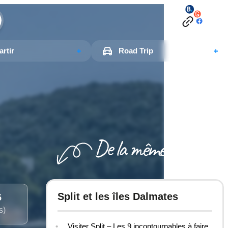
rtir
Road Trip
Split et les îles Dalmates
5
s)
Visiter Split – Les 9 incontournables à faire