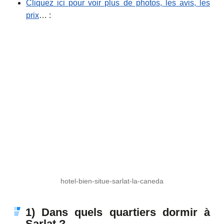
Cliquez ici pour voir plus de photos, les avis, les
prix
… :
hotel-bien-situe-sarlat-la-caneda
1) Dans quels quartiers dormir à
Sarlat ?