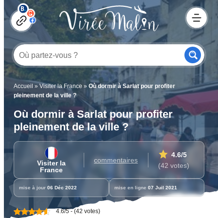
Accueil
»
Visiter la France
»
Où dormir à Sarlat pour profiter
pleinement de la ville ?
Où dormir à Sarlat pour profiter
pleinement de la ville ?
4.6
/5
commentaires
Visiter la
(42 votes)
France
mise à jour
06 Déc 2022
mise en ligne
07 Juil 2021
4.6/5 - (42 votes)