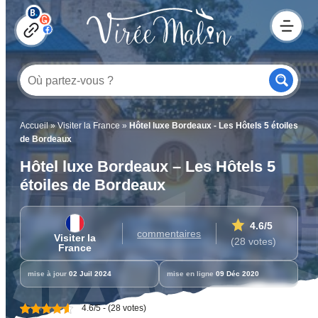
Accueil
»
Visiter la France
»
Hôtel luxe Bordeaux - Les Hôtels 5 étoiles
de Bordeaux
Hôtel luxe Bordeaux – Les Hôtels 5
étoiles de Bordeaux
4.6
/5
commentaires
Visiter la
(28 votes)
France
mise à jour
02 Juil 2024
mise en ligne
09 Déc 2020
4.6/5 - (28 votes)