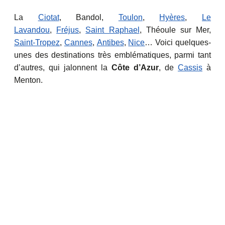
La
Ciotat
, Bandol,
Toulon
,
Hyères
,
Le
Lavandou
,
Fréjus
,
Saint Raphael
, Théoule sur Mer,
Saint-Tropez
,
Cannes
,
Antibes
,
Nice
… Voici quelques-
unes des destinations très emblématiques, parmi tant
d’autres, qui jalonnent la
Côte d’Azur
, de
Cassis
à
Menton.