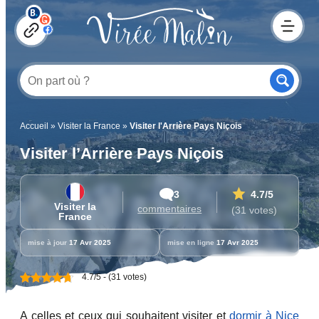
Accueil
»
Visiter la France
»
Visiter l'Arrière Pays Niçois
Visiter l’Arrière Pays Niçois
3
4.7
/5
Visiter la
commentaires
(31 votes)
France
mise à jour
17 Avr 2025
mise en ligne
17 Avr 2025
4.7/5 - (31 votes)
A celles et ceux qui souhaitent visiter et
dormir à Nice