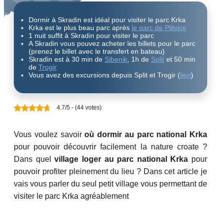
Dormir à Skradin est idéal pour visiter le parc Krka
Krka est le plus beau parc après
le parc de Plitvice
1 nuit suffit à Skradin pour visiter le parc
A Skradin vous pouvez acheter les billets pour le parc
(prenez le billet avec le transfert en bateau)
Skradin est à 30 min de
Sibenik
, 1h de
Split
et 50 min
de
Trogir
Vous avez des excursions depuis Split et Trogir (
lien
)
4.7/5 - (44 votes)
Vous voulez savoir
où dormir
au parc national Krka
pour pouvoir découvrir facilement la nature croate ?
Dans quel
village loger au parc national Krka
pour
pouvoir profiter pleinement du lieu ? Dans cet article je
vais vous parler du seul petit village vous permettant de
visiter le parc Krka agréablement