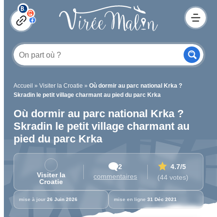
Accueil
»
Visiter la Croatie
»
Où dormir au parc national Krka ?
Skradin le petit village charmant au pied du parc Krka
Où dormir au parc national Krka ?
Skradin le petit village charmant au
pied du parc Krka
2
4.7
/5
Visiter la
commentaires
(44 votes)
Croatie
mise à jour
26 Juin 2026
mise en ligne
31 Déc 2021