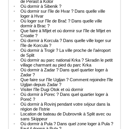
de Perast à Kotor
Où dormir à Sibenik ?
Où dormir sur l’île de Hvar ? Dans quelle ville
loger à Hvar
Où loger sur l’île de Brač ? Dans quelle ville
dormir à Brac ?
Que faire à Mljet et où dormir sur l’île de Mljet en
Croatie ?
Où dormir à Korcula ? Dans quelle ville loger sur
l’île de Korcula ?
Où dormir à Trogir ? La ville proche de l’aéroport
de Split
Où dormir au parc national Krka ? Skradin le petit
village charmant au pied du parc Krka
Où dormir à Zadar ? Dans quel quartier loger à
Zadar ?
Que faire sur l’île Ugljan ? Comment rejoindre l’île
Ugljan depuis Zadar ?
Visiter l’île Dugi Otok et où dormir
Où dormir à Porec ? Dans quel quartier loger à
Poreč ?
Où dormir à Rovinj pendant votre séjour dans la
région de l’Istrie
Location de bateau de Dubrovnik à Split avec ou
sans Skippeur
Où dormir à Pula ? Dans quel zone loger à Pula ?
Faut il dormir à Pula ?