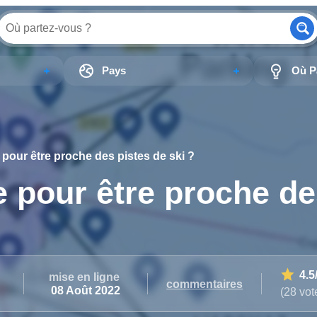
Pays
Où Pa
 pour être proche des pistes de ski ?
e pour être proche d
4.5
mise en ligne
commentaires
08 Août 2022
(28 vot