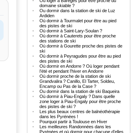
Où loger à Barèges pour être proche du
domaine skiable ?
Ou dormir dans la station de ski de Luz
Ardiden
Où dormir à Tourmalet pour être au pied
des pistes de ski
Où dormir à Saint-Lary-Soulan ?
Où dormir à Cauterets pour être proche
des stations de ski
Où dormir à Gourette proche des pistes de
ski
Où dormir à Peyragudes pour être au pied
des pistes de ski
Où dormir en Andorre ? Où loger pendant
l’été et pendant l’hiver en Andorre
Où dormir proche de la station de ski
Grandvalira ? Canillo, El Tarter, Soldeu,
Encamp ou Pas de la Case ?
Ou dormir dans la station de ski Baqueira
Où dormir à Piau-Engaly ? Dans quelle
zone loger à Piau-Engaly pour être proche
des pistes de ski ?
Les plus beaux centres de balnéothérapie
dans les Pyrénées !
Pourquoi partir à Toulouse en Hiver
Les meilleures Randonnées dans les
Pyrénées et où dormir pour chacune d’elles