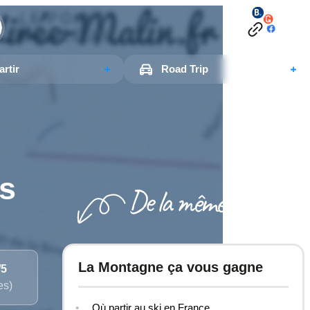
rtir
Road Trip
es
La Montagne ça vous gagne
/5
es)
Où partir au ski en France