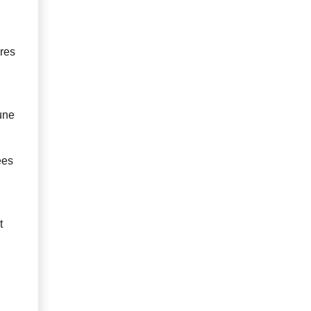
res
une
ées
t