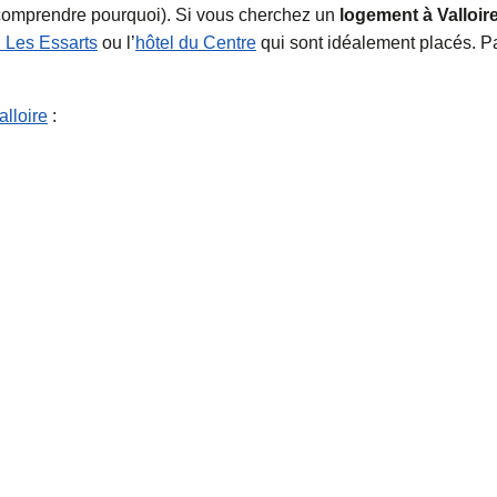
ur comprendre pourquoi). Si vous cherchez un
logement à Valloir
l Les Essarts
ou l’
hôtel du Centre
qui sont idéalement placés. P
alloire
: