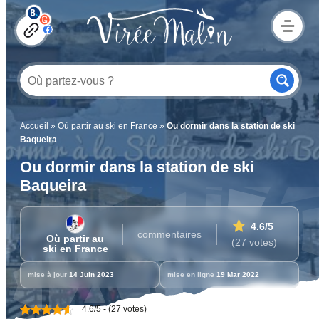
Accueil
»
Où partir au ski en France
»
Ou dormir dans la station de ski
Baqueira
Ou dormir dans la station de ski
Baqueira
4.6
/5
commentaires
Où partir au
(27 votes)
ski en France
mise à jour
14 Juin 2023
mise en ligne
19 Mar 2022
4.6/5 - (27 votes)